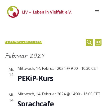
Veran
Ve
12.02.2024
 - 
06.03.2024
LISTE
Datum
SUCHE
Suche
An
Februar 2024
wählen.
und
Na
Mittwoch, 14. Februar 2024 @ 9:00
-
10:30
CET
Mi.
Ansic
14
PEKiP-Kurs
Navig
Mittwoch, 14. Februar 2024 @ 14:00
-
16:00
CET
Mi.
14
Sprachcafe