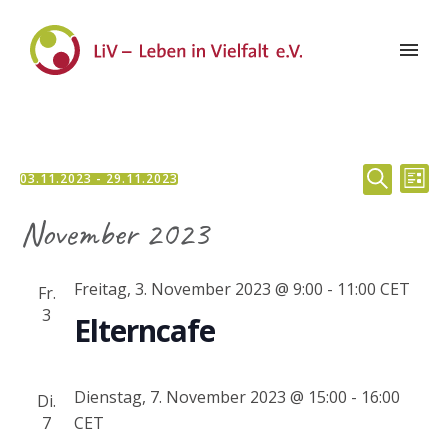
Veran
Ve
03.11.2023
 - 
29.11.2023
LISTE
Datum
SUCHE
Suche
An
November 2023
wählen.
und
Na
Freitag, 3. November 2023 @ 9:00
-
11:00
CET
Fr.
Ansic
3
Elterncafe
Navig
Dienstag, 7. November 2023 @ 15:00
-
16:00
Di.
7
CET