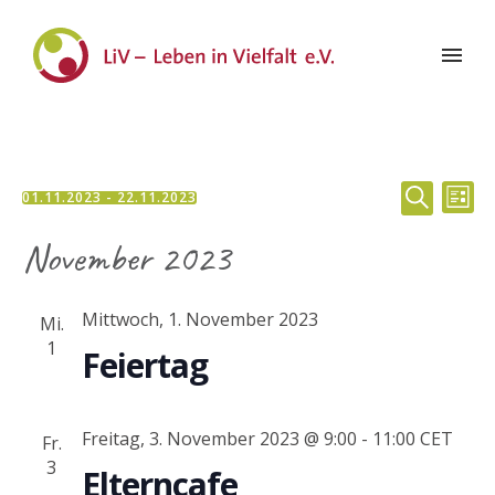
Veran
Ve
01.11.2023
 - 
22.11.2023
LISTE
Datum
SUCHE
Suche
An
November 2023
wählen.
und
Na
Mittwoch, 1. November 2023
Mi.
Ansic
1
Feiertag
Navig
Freitag, 3. November 2023 @ 9:00
-
11:00
CET
Fr.
3
Elterncafe