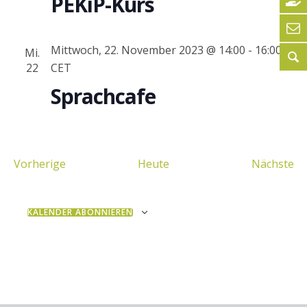
PEKiP-Kurs
Mittwoch, 22. November 2023 @ 14:00
-
16:00
Mi.
22
CET
Sprachcafe
Veranstaltungen
Ve
Vorherige
Heute
Nächste
KALENDER ABONNIEREN