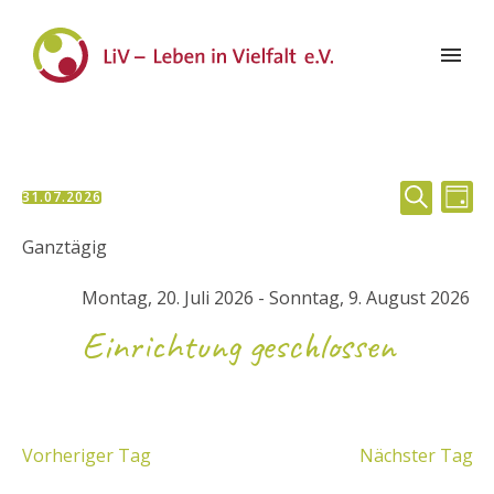
Veran
Ve
31.07.2026
TAG
Datum
SUCHE
Suche
An
wählen.
Ganztägig
und
Na
Montag, 20. Juli 2026
-
Sonntag, 9. August 2026
Ansic
Einrichtung geschlossen
Navig
Vorheriger Tag
Nächster Tag