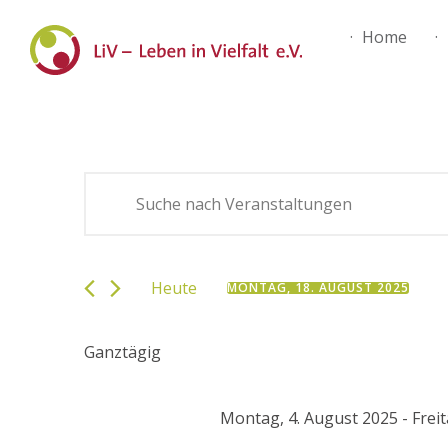
Home
Veranstaltungen
Bitte
Suche
Schlüsselwort
eingeben.
und
Suche
Heute
MONTAG, 18. AUGUST 2025
nach
Ansichten,
Datum
Veranstaltungen
wählen.
Navigation
Schlüsselwort.
Ganztägig
Montag, 4. August 2025
-
Frei