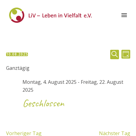
Veran
Ve
10.08.2025
TAG
Datum
SUCHE
Suche
An
wählen.
Ganztägig
und
Na
Montag, 4. August 2025
-
Freitag, 22. August
Ansic
2025
Geschlossen
Navig
Vorheriger Tag
Nächster Tag