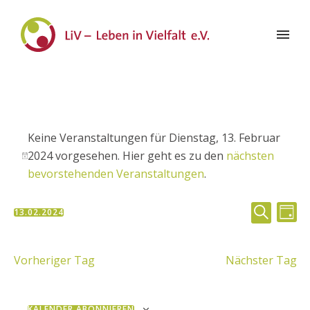
Keine Veranstaltungen für Dienstag, 13. Februar
2024 vorgesehen. Hier geht es zu den
nächsten
Hinweis
bevorstehenden Veranstaltungen
.
Veran
Ve
13.02.2024
TAG
Datum
SUCHE
Suche
An
wählen.
Vorheriger Tag
Nächster Tag
und
Na
Ansic
KALENDER ABONNIEREN