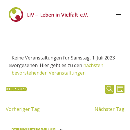
Keine Veranstaltungen für Samstag, 1. Juli 2023
vorgesehen. Hier geht es zu den
nächsten
Hinweis
bevorstehenden Veranstaltungen
.
Veran
Ve
01.07.2023
TAG
Datum
SUCHE
Suche
An
wählen.
Vorheriger Tag
Nächster Tag
und
Na
Ansic
KALENDER ABONNIEREN